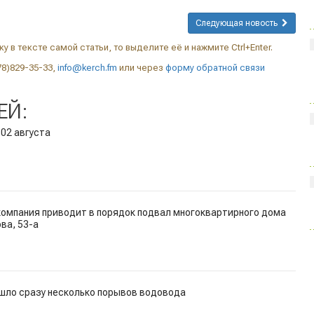
Следующая новость
у в тексте самой статьи, то выделите её и нажмите Ctrl+Enter.
78)829-35-33,
info@kerch.fm
или через
форму обратной связи
ЕЙ:
 02 августа
омпания приводит в порядок подвал многоквартирного дома
ова, 53-а
ошло сразу несколько порывов водовода