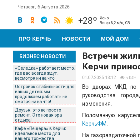
Четверг, 6 Августа 2026
+28º
ясно
ветер 8,2 м/с, СВ
ПРО КЕРЧЬ
НОВОСТИ
МОЙ ДОМ
Встречи жил
БИЗНЕС НОВОСТИ
Керчи прино
«Селедка» работает: место,
где вас всегда ждут,
01.07.2025 13:12
5 049
несмотря ни на что
Во дворах МКД по 
Островок стабильности для
ваших детей: мы
руководства город
продолжаем работать не
смотря ни на что!
изменения.
Друзья, это не просто
Поломанную карусел
ремонт. Это новая эра
отдыха!
КерчьФМ
.
Кафе «Пещера» в Керчи:
идеальное место для
На газораздаточной 
вашего торжества