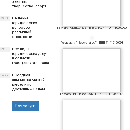
занятия,
творчество, спорт
Решение
09:41
юридических
вопросов
Реклама: Оценщик Ляхнова Е. И., ИНН 911110909930
различной
сложности
Реклама: ИП Бережной А.Г., ИНН 911116150093
Все виды
09:36
юридических услуг
в области
гражданского права
Выездная
14:47
химчистка мягкой
мебели по
доступным ценам
Реклама: ИП Павленко М. Р., ИНН 911103871108
Вся услуги