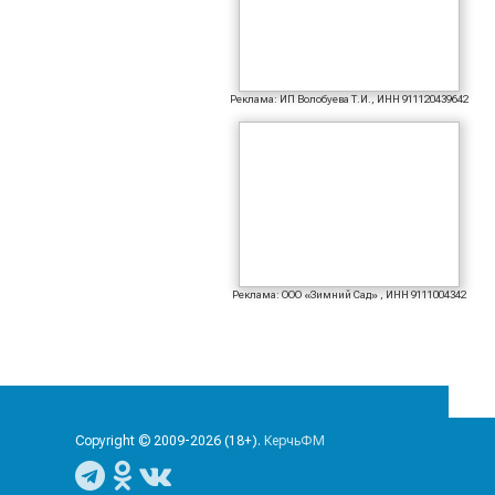
Реклама: ИП Волобуева Т.И., ИНН 911120439642
Реклама: ООО «Зимний Сад» , ИНН 9111004342
Copyright © 2009-2026 (18+).
КерчьФМ