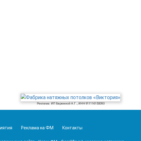
Реклама: ИП Бережной А.Г., ИНН 911116150093
иятия
Реклама на ФМ
Контакты