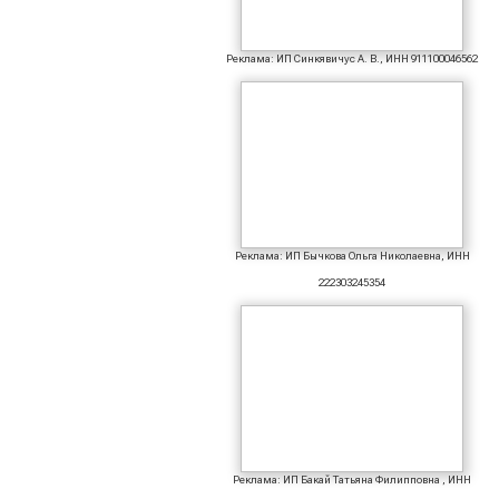
Реклама: ИП Синкявичус А. В., ИНН 911100046562
Реклама: ИП Бычкова Ольга Николаевна, ИНН
222303245354
Реклама: ИП Бакай Татьяна Филипповна , ИНН