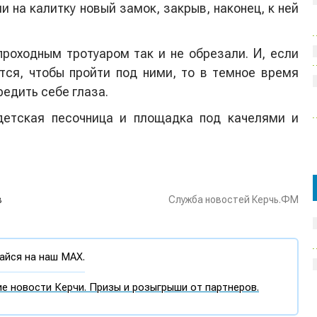
и на калитку новый замок, закрыв, наконец, к ней
проходным тротуаром так и не обрезали. И, если
ся, чтобы пройти под ними, то в темное время
редить себе глаза.
етская песочница и площадка под качелями и
в
Служба новостей Керчь.ФМ
йся на наш MAX.
е новости Керчи. Призы и розыгрыши от партнеров.