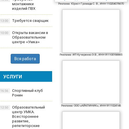
монтажники
Реклама: Юрист Громада С. В., ИНН 110204076670
изделий ПВХ
Требуется сварщик
13:00
Открыты вакансии в
10:00
Образовательном
центре «Умка»
Реклама: ИП Кучеренко Э.В., ИНН 911100186665
Вся работа
УСЛУГИ
Спортивный клуб
16:56
Ронин
Реклама: ООО «АЙКЛИНИК», ИНН 9111024148
Образовательный
12:50
центр УМКА.
Всестороннее
развитие,
репетиторские