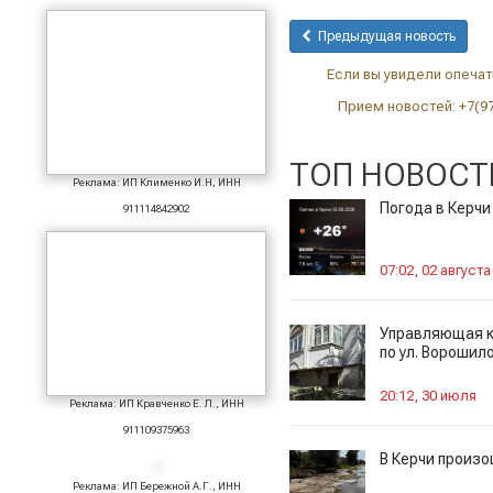
Предыдущая новость
Если вы увидели опечатк
Прием новостей: +7(9
ТОП НОВОСТ
Реклама: ИП Клименко И.Н, ИНН
Погода в Керчи
911114842902
07:02, 02 августа
Управляющая к
по ул. Ворошил
20:12, 30 июля
Реклама: ИП Кравченко Е. Л., ИНН
911109375963
В Керчи произ
Реклама: ИП Бережной А.Г., ИНН