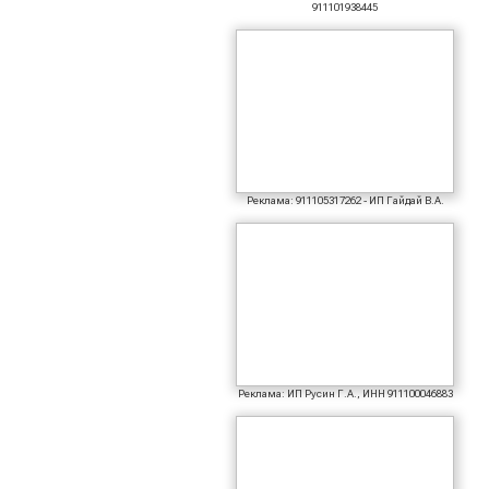
911101938445
Реклама: 911105317262 - ИП Гайдай В.А.
Реклама: ИП Русин Г.А., ИНН 911100046883