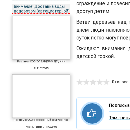
ограждение и повесил
Внимание! Доставка воды
доступ детям.
водовозом (автоцистерной)
Ветви деревьев над 
днем люди наклоняют
суток легко могут пов
Ожидают внимания д
детской горкой.
Реклама: ООО "ОЛЕАНДР-МЕД", ИНН
9111026025
0 голосо
Подписыва
Там свежи
Реклама: ООО "Похоронный дом "Феникс
Керчь", ИНН 9111032406