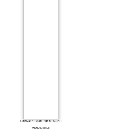
Реклама: ИП Жалнина М.Ю., ИНН
910805756506