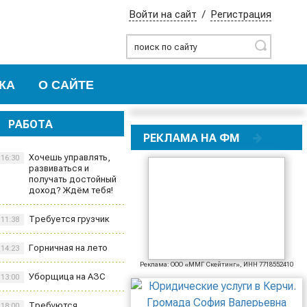
Войти на сайт
/
Регистрация
Найти
КА
О САЙТЕ
РАБОТА
РЕКЛАМА НА ФМ
Хочешь управлять,
16:30
развиваться и
получать достойный
доход? Ждём тебя!
Требуется грузчик
11:38
Горничная на лето
14:23
Реклама: ООО «ММГ Скейтинг», ИНН 7718552410
Уборщица на АЗС
13:00
Требуются
18:00