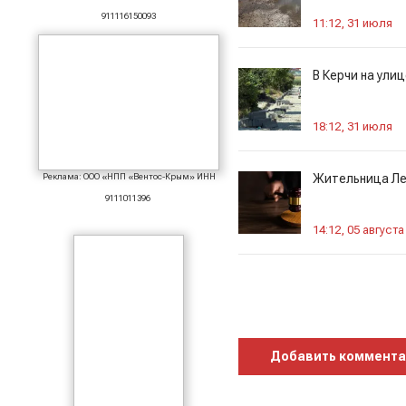
911116150093
11:12, 31 июля
В Керчи на ули
18:12, 31 июля
Реклама: ООО «НПП «Вентос-Крым» ИНН
Жительница Лен
9111011396
14:12, 05 августа
Добавить коммент