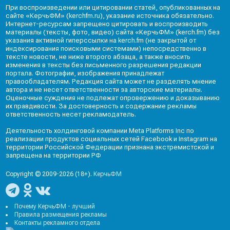
При воспроизведении или цитировании статей, опубликованных на
сайте «КерчьФМ» (kerchfm.ru), указание источника обязательно.
Интернет-ресурсам запрещено цитировать и воспроизводить
материалы (тексты, фото, видео) сайта «КерчьФМ» (kerch.fm) без
указания активной гиперссылки на kerch.fm (не закрытой от
индексирования поисковыми системами) непосредственно в
тексте новости, не ниже второго абзаца, а также вносить
изменения в тексты без письменного разрешения редакции
портала. Фотографии, изображения принадлежат
правообладателям. Редакция сайта может не разделять мнение
автора и не несет ответственности за авторские материалы.
Оценочные суждения не подлежат опровержению и доказыванию
их правдивости. За достоверность и содержание рекламы
ответственность несет рекламодатель.
Деятельность холдинговой компании Meta Platforms Inc по
реализации продуктов социальных сетей Facebook и Instagram на
территории Российской Федерации признана экстремистской и
запрещена на территории РФ
Copyright © 2009-2026 (18+).
КерчьФМ
Почему КерчьФМ - лучший
Правила размещения рекламы
Контакты рекламного отдела