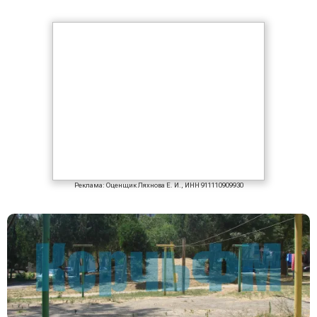
Реклама: Оценщик Ляхнова Е. И., ИНН 911110909930