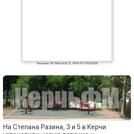
Реклама: ИП Войтов В. В., ИНН 911101031030
На Степана Разина, 3 и 5 в Керчи