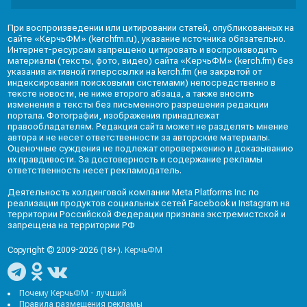
При воспроизведении или цитировании статей, опубликованных на
сайте «КерчьФМ» (kerchfm.ru), указание источника обязательно.
Интернет-ресурсам запрещено цитировать и воспроизводить
материалы (тексты, фото, видео) сайта «КерчьФМ» (kerch.fm) без
указания активной гиперссылки на kerch.fm (не закрытой от
индексирования поисковыми системами) непосредственно в
тексте новости, не ниже второго абзаца, а также вносить
изменения в тексты без письменного разрешения редакции
портала. Фотографии, изображения принадлежат
правообладателям. Редакция сайта может не разделять мнение
автора и не несет ответственности за авторские материалы.
Оценочные суждения не подлежат опровержению и доказыванию
их правдивости. За достоверность и содержание рекламы
ответственность несет рекламодатель.
Деятельность холдинговой компании Meta Platforms Inc по
реализации продуктов социальных сетей Facebook и Instagram на
территории Российской Федерации признана экстремистской и
запрещена на территории РФ
Copyright © 2009-2026 (18+).
КерчьФМ
Почему КерчьФМ - лучший
Правила размещения рекламы