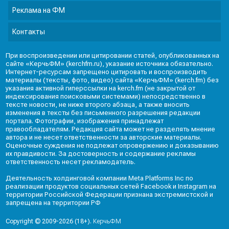
Реклама на ФМ
Контакты
При воспроизведении или цитировании статей, опубликованных на
сайте «КерчьФМ» (kerchfm.ru), указание источника обязательно.
Интернет-ресурсам запрещено цитировать и воспроизводить
материалы (тексты, фото, видео) сайта «КерчьФМ» (kerch.fm) без
указания активной гиперссылки на kerch.fm (не закрытой от
индексирования поисковыми системами) непосредственно в
тексте новости, не ниже второго абзаца, а также вносить
изменения в тексты без письменного разрешения редакции
портала. Фотографии, изображения принадлежат
правообладателям. Редакция сайта может не разделять мнение
автора и не несет ответственности за авторские материалы.
Оценочные суждения не подлежат опровержению и доказыванию
их правдивости. За достоверность и содержание рекламы
ответственность несет рекламодатель.
Деятельность холдинговой компании Meta Platforms Inc по
реализации продуктов социальных сетей Facebook и Instagram на
территории Российской Федерации признана экстремистской и
запрещена на территории РФ
Copyright © 2009-2026 (18+).
КерчьФМ